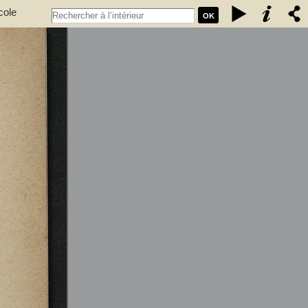
cole
OK