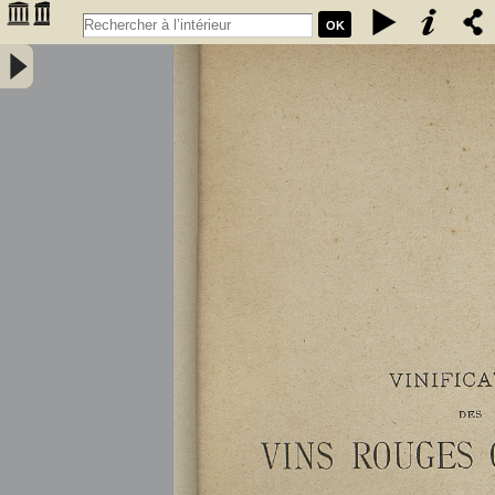
OK
Vinification des vins rouges ordinaires à la petite propriété : extrait
des conférences faites à l'Association des anciens élèves de l'école
communale de Portet (Haute-Garonne) / par A. Lacassagne,... -
Lacassagne, A.. Auteur