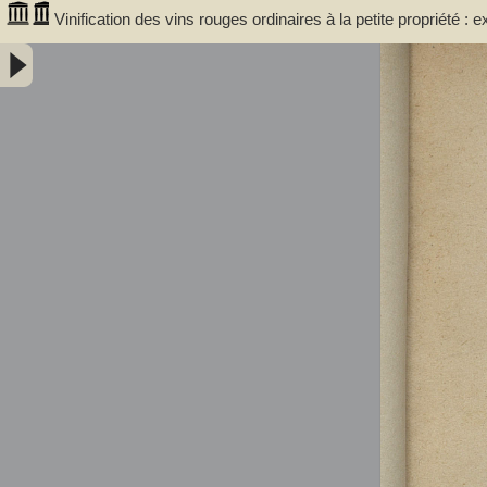
Vinification des vins rouges ordinaires à la petite propriété : 
communale de Portet (Haute-Garonne) / par A. Lacassagne,..