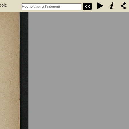
cole
OK