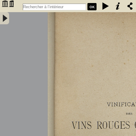
OK
Vinification des vins rouges ordinaires à la petite propriété : extrait
des conférences faites à l'Association des anciens élèves de l'école
communale de Portet (Haute-Garonne) / par A. Lacassagne,... -
Lacassagne, A.. Auteur