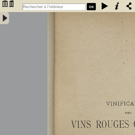
OK
Vinification des vins rouges ordinaires à la petite propriété : extrait
des conférences faites à l'Association des anciens élèves de l'école
communale de Portet (Haute-Garonne) / par A. Lacassagne,... -
Lacassagne, A.. Auteur