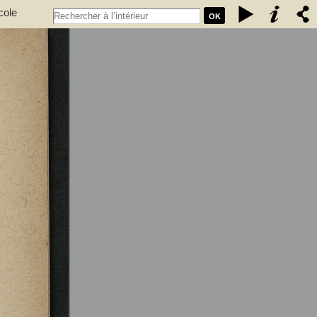
cole
OK