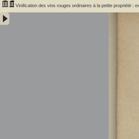
Vinification des vins rouges ordinaires à la petite propriété : 
communale de Portet (Haute-Garonne) / par A. Lacassagne,..