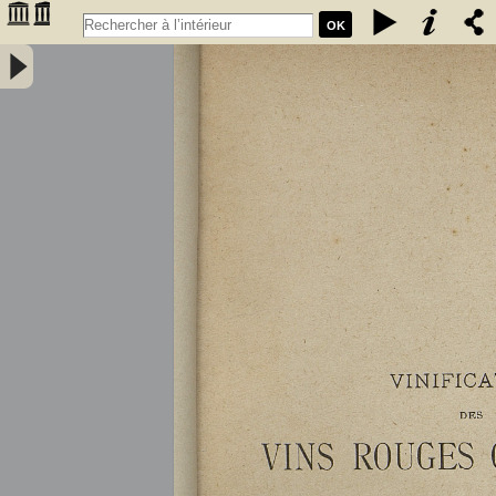
OK
Vinification des vins rouges ordinaires à la petite propriété : extrait
des conférences faites à l'Association des anciens élèves de l'école
communale de Portet (Haute-Garonne) / par A. Lacassagne,... -
Lacassagne, A.. Auteur