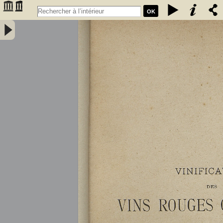
OK
Vinification des vins rouges ordinaires à la petite propriété : extrait
des conférences faites à l'Association des anciens élèves de l'école
communale de Portet (Haute-Garonne) / par A. Lacassagne,... -
Lacassagne, A.. Auteur