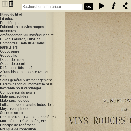
Table
OK
[Page de titre]
Vinification des vins rouges ordinaires à la petite propriété : extrait
Introduction
Première partie
des conférences faites à l'Association des anciens élèves de l'école
Fabrication des vins rouges
ordinaires
Aménagement du matériel vinaire
communale de Portet (Haute-Garonne) / par A. Lacassagne,... -
Cuves, Foudres, Futailles,
Comportes. Défauts et soins
Lacassagne, A.. Auteur
particuliers
Goût d'aigre
Gout de lie
Odeur de moisi
Odeur de pourri
Défaut des fûts neufs
Affranchissement des cuves en
ciment
Soins généraux d'aménagement
Détermination du moment le plus
favorable pour vendanger
Composition du raisin
Matériaux solides
Matériaux liquides
Indicateurs de maturité industrielle
Moyens empiriques
Sucre et acide
Densimètres. - Gleuco-oenomètres. -
Multimètres, Pèse-moûts, etc.
Principe de l'opération
Pratique de l'opération