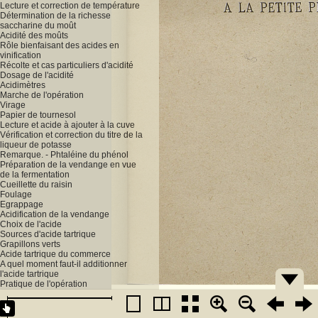
Lecture et correction de température
Détermination de la richesse
saccharine du moût
Acidité des moûts
Rôle bienfaisant des acides en
vinification
Récolte et cas particuliers d'acidité
Dosage de l'acidité
Acidimètres
Marche de l'opération
Virage
Papier de tournesol
Lecture et acide à ajouter à la cuve
Vérification et correction du titre de la
liqueur de potasse
Remarque. - Phtaléine du phénol
Préparation de la vendange en vue
de la fermentation
Cueillette du raisin
Foulage
Egrappage
Acidification de la vendange
Choix de l'acide
Sources d'acide tartrique
Grapillons verts
Acide tartrique du commerce
A quel moment faut-il additionner
l'acide tartrique
Pratique de l'opération
Plâtrage
Phosphatage
Sucrage