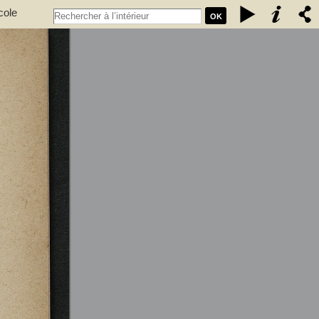
cole
OK