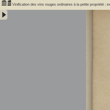
Vinification des vins rouges ordinaires à la petite propriété : 
communale de Portet (Haute-Garonne) / par A. Lacassagne,..