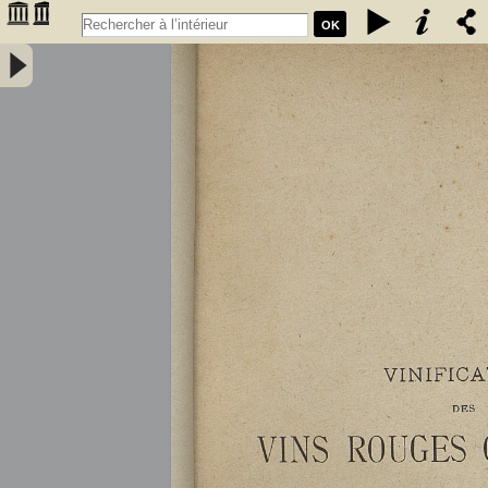
OK
Vinification des vins rouges ordinaires à la petite propriété : extrait
des conférences faites à l'Association des anciens élèves de l'école
communale de Portet (Haute-Garonne) / par A. Lacassagne,... -
Lacassagne, A.. Auteur