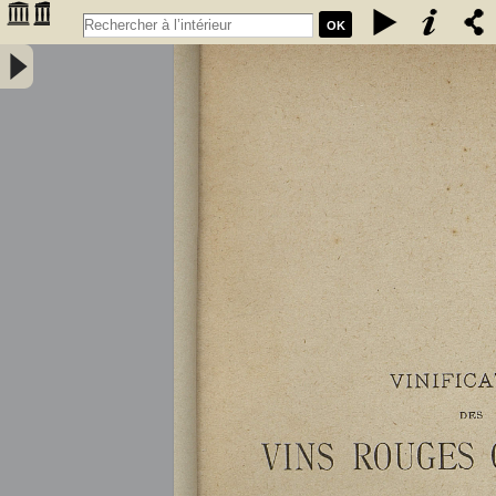
OK
Vinification des vins rouges ordinaires à la petite propriété : extrait
des conférences faites à l'Association des anciens élèves de l'école
communale de Portet (Haute-Garonne) / par A. Lacassagne,... -
Lacassagne, A.. Auteur