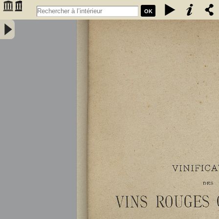
OK
Vinification des vins rouges ordinaires à la petite propriété : extrait
des conférences faites à l'Association des anciens élèves de l'école
communale de Portet (Haute-Garonne) / par A. Lacassagne,... -
Lacassagne, A.. Auteur