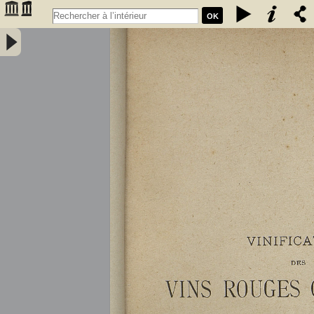
OK
Vinification des vins rouges ordinaires à la petite propriété : extrait
des conférences faites à l'Association des anciens élèves de l'école
communale de Portet (Haute-Garonne) / par A. Lacassagne,... -
Lacassagne, A.. Auteur