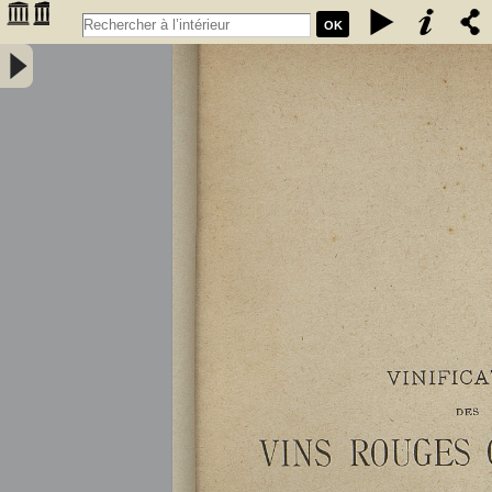
OK
Vinification des vins rouges ordinaires à la petite propriété : extrait
des conférences faites à l'Association des anciens élèves de l'école
communale de Portet (Haute-Garonne) / par A. Lacassagne,... -
Lacassagne, A.. Auteur