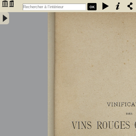
OK
Vinification des vins rouges ordinaires à la petite propriété : extrait
des conférences faites à l'Association des anciens élèves de l'école
communale de Portet (Haute-Garonne) / par A. Lacassagne,... -
Lacassagne, A.. Auteur