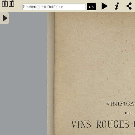
OK
Vinification des vins rouges ordinaires à la petite propriété : extrait
des conférences faites à l'Association des anciens élèves de l'école
communale de Portet (Haute-Garonne) / par A. Lacassagne,... -
Lacassagne, A.. Auteur