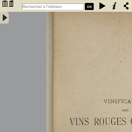
OK
Vinification des vins rouges ordinaires à la petite propriété : extrait
des conférences faites à l'Association des anciens élèves de l'école
communale de Portet (Haute-Garonne) / par A. Lacassagne,... -
Lacassagne, A.. Auteur