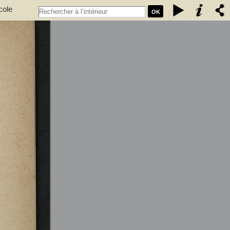
cole
OK