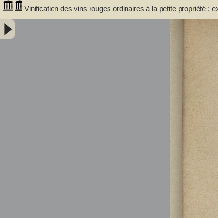
Vinification des vins rouges ordinaires à la petite propriété : 
communale de Portet (Haute-Garonne) / par A. Lacassagne,..