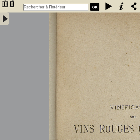
OK
Vinification des vins rouges ordinaires à la petite propriété : extrait
des conférences faites à l'Association des anciens élèves de l'école
communale de Portet (Haute-Garonne) / par A. Lacassagne,... -
Lacassagne, A.. Auteur