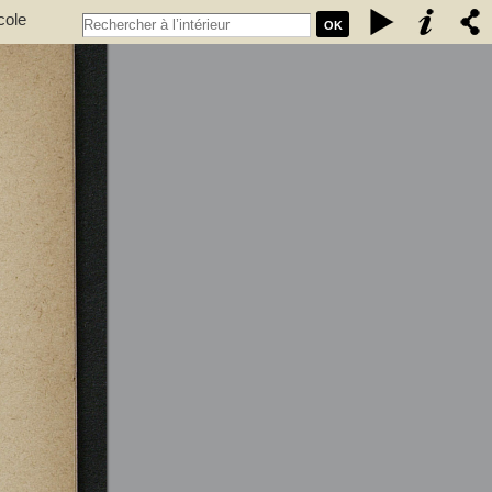
cole
OK