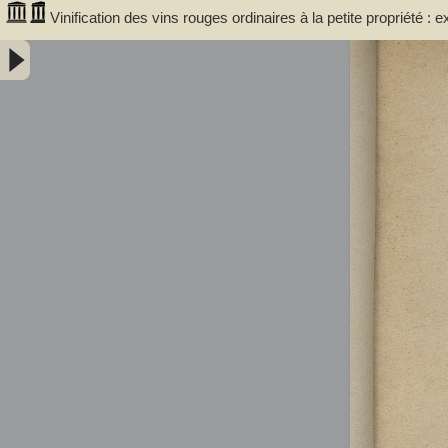
Vinification des vins rouges ordinaires à la petite propriété : 
communale de Portet (Haute-Garonne) / par A. Lacassagne,..