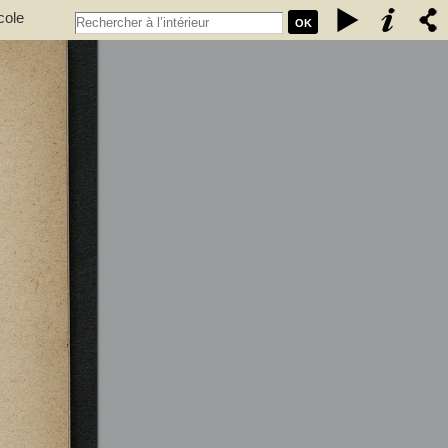
cole
OK