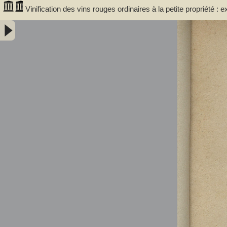
Vinification des vins rouges ordinaires à la petite propriété : 
communale de Portet (Haute-Garonne) / par A. Lacassagne,..