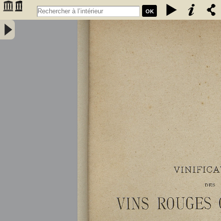
OK
Vinification des vins rouges ordinaires à la petite propriété : extrait
des conférences faites à l'Association des anciens élèves de l'école
communale de Portet (Haute-Garonne) / par A. Lacassagne,... -
Lacassagne, A.. Auteur