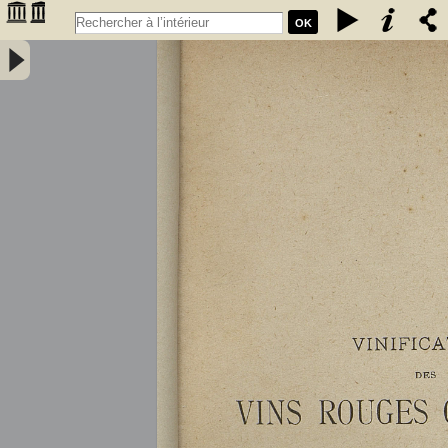
OK
Vinification des vins rouges ordinaires à la petite propriété : extrait
des conférences faites à l'Association des anciens élèves de l'école
communale de Portet (Haute-Garonne) / par A. Lacassagne,... -
Lacassagne, A.. Auteur