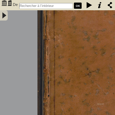
De
OK
l'électricité des végétaux : ouvrage dans lequel on traite de
l'électricité de l'atmosphere sur les plantes, de ses effets sur
l'économie des végétaux, de leurs vertus médico & nutritivo-
électriques, & principalement des moyens de pratique de l'appliquer
utilement à l'agriculture, avec l'invention d'un électro-végétometre .
Avec figures en taille-douce. Par M. l'Abbé Bertholon, de S. Lazare,
professeur de physique expérimentale des états généraux de la
province de Languedoc ... - Bertholon, Pierre Nicolas (abbé ; 1742-
1800). Auteur