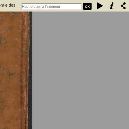
nomie des
OK
ulture,
xpérimentale des états généraux de la province de Languedoc ... -