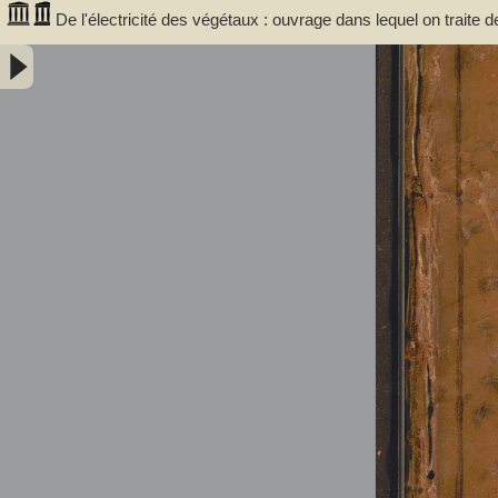
De l'électricité des végétaux : ouvrage dans lequel on traite d
végétaux, de leurs vertus médico & nutritivo-électriques, & pr
avec l'invention d'un électro-végétometre . Avec figures en taille-d
Bertholon, Pierre Nicolas (abbé ; 1742-1800). Auteur