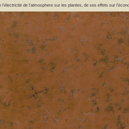
e l'électricité de l'atmosphere sur les plantes, de ses effets sur l'éco
incipalement des moyens de pratique de l'appliquer utilement à l'agric
ouce. Par M. l'Abbé Bertholon, de S. Lazare, professeur de physique e