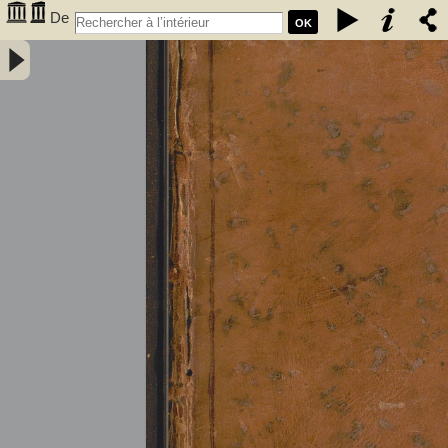
De
OK
l'électricité des végétaux : ouvrage dans lequel on traite de
l'électricité de l'atmosphere sur les plantes, de ses effets sur
l'économie des végétaux, de leurs vertus médico & nutritivo-
électriques, & principalement des moyens de pratique de l'appliquer
utilement à l'agriculture, avec l'invention d'un électro-végétometre .
Avec figures en taille-douce. Par M. l'Abbé Bertholon, de S. Lazare,
professeur de physique expérimentale des états généraux de la
province de Languedoc ... - Bertholon, Pierre Nicolas (abbé ; 1742-
1800). Auteur