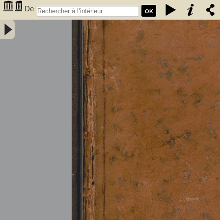
De
OK
l'électricité des végétaux : ouvrage dans lequel on traite de
l'électricité de l'atmosphere sur les plantes, de ses effets sur
l'économie des végétaux, de leurs vertus médico & nutritivo-
électriques, & principalement des moyens de pratique de l'appliquer
utilement à l'agriculture, avec l'invention d'un électro-végétometre .
Avec figures en taille-douce. Par M. l'Abbé Bertholon, de S. Lazare,
professeur de physique expérimentale des états généraux de la
province de Languedoc ... - Bertholon, Pierre Nicolas (abbé ; 1742-
1800). Auteur