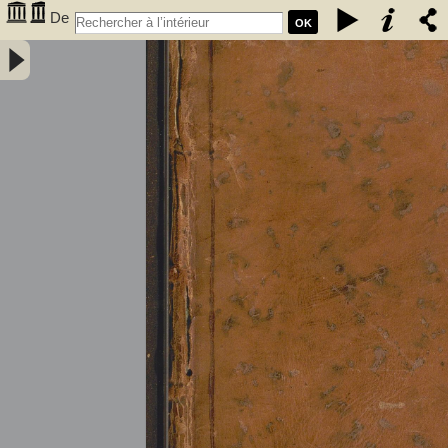
De
OK
l'électricité des végétaux : ouvrage dans lequel on traite de
l'électricité de l'atmosphere sur les plantes, de ses effets sur
l'économie des végétaux, de leurs vertus médico & nutritivo-
électriques, & principalement des moyens de pratique de l'appliquer
utilement à l'agriculture, avec l'invention d'un électro-végétometre .
Avec figures en taille-douce. Par M. l'Abbé Bertholon, de S. Lazare,
professeur de physique expérimentale des états généraux de la
province de Languedoc ... - Bertholon, Pierre Nicolas (abbé ; 1742-
1800). Auteur