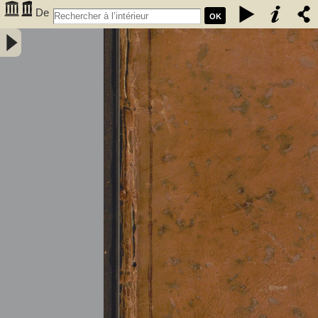
De
OK
l'électricité des végétaux : ouvrage dans lequel on traite de
l'électricité de l'atmosphere sur les plantes, de ses effets sur
l'économie des végétaux, de leurs vertus médico & nutritivo-
électriques, & principalement des moyens de pratique de l'appliquer
utilement à l'agriculture, avec l'invention d'un électro-végétometre .
Avec figures en taille-douce. Par M. l'Abbé Bertholon, de S. Lazare,
professeur de physique expérimentale des états généraux de la
province de Languedoc ... - Bertholon, Pierre Nicolas (abbé ; 1742-
1800). Auteur