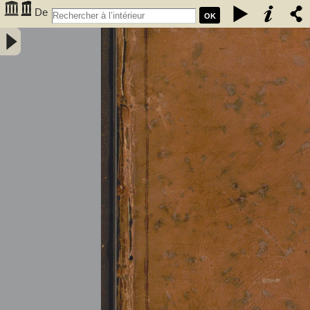
De
OK
l'électricité des végétaux : ouvrage dans lequel on traite de
l'électricité de l'atmosphere sur les plantes, de ses effets sur
l'économie des végétaux, de leurs vertus médico & nutritivo-
électriques, & principalement des moyens de pratique de l'appliquer
utilement à l'agriculture, avec l'invention d'un électro-végétometre .
Avec figures en taille-douce. Par M. l'Abbé Bertholon, de S. Lazare,
professeur de physique expérimentale des états généraux de la
province de Languedoc ... - Bertholon, Pierre Nicolas (abbé ; 1742-
1800). Auteur