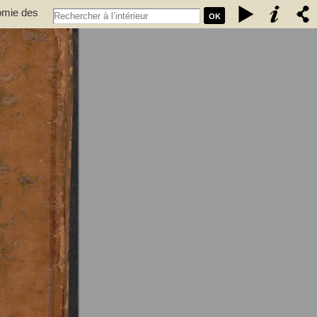
nomie des
OK
ulture,
xpérimentale des états généraux de la province de Languedoc ... -