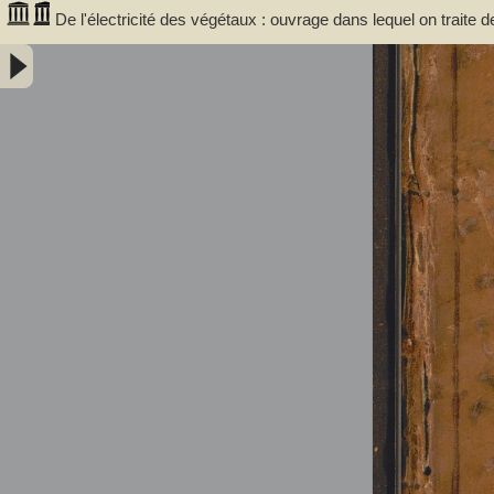
De l'électricité des végétaux : ouvrage dans lequel on traite d
végétaux, de leurs vertus médico & nutritivo-électriques, & pr
avec l'invention d'un électro-végétometre . Avec figures en taille-d
Bertholon, Pierre Nicolas (abbé ; 1742-1800). Auteur