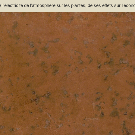
e l'électricité de l'atmosphere sur les plantes, de ses effets sur l'éco
incipalement des moyens de pratique de l'appliquer utilement à l'agric
ouce. Par M. l'Abbé Bertholon, de S. Lazare, professeur de physique e