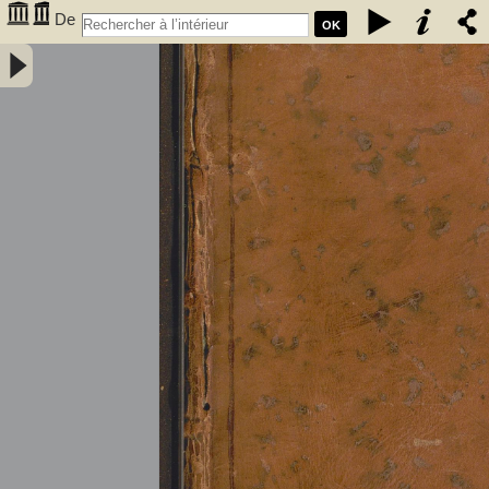
De
OK
l'électricité des végétaux : ouvrage dans lequel on traite de
l'électricité de l'atmosphere sur les plantes, de ses effets sur
l'économie des végétaux, de leurs vertus médico & nutritivo-
électriques, & principalement des moyens de pratique de l'appliquer
utilement à l'agriculture, avec l'invention d'un électro-végétometre .
Avec figures en taille-douce. Par M. l'Abbé Bertholon, de S. Lazare,
professeur de physique expérimentale des états généraux de la
province de Languedoc ... - Bertholon, Pierre Nicolas (abbé ; 1742-
1800). Auteur