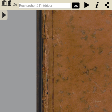
De
OK
l'électricité des végétaux : ouvrage dans lequel on traite de
l'électricité de l'atmosphere sur les plantes, de ses effets sur
l'économie des végétaux, de leurs vertus médico & nutritivo-
électriques, & principalement des moyens de pratique de l'appliquer
utilement à l'agriculture, avec l'invention d'un électro-végétometre .
Avec figures en taille-douce. Par M. l'Abbé Bertholon, de S. Lazare,
professeur de physique expérimentale des états généraux de la
province de Languedoc ... - Bertholon, Pierre Nicolas (abbé ; 1742-
1800). Auteur