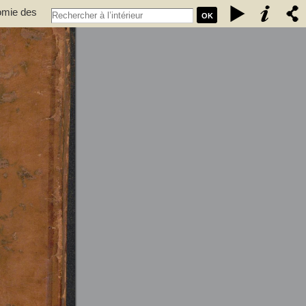
nomie des
OK
ulture,
xpérimentale des états généraux de la province de Languedoc ... -