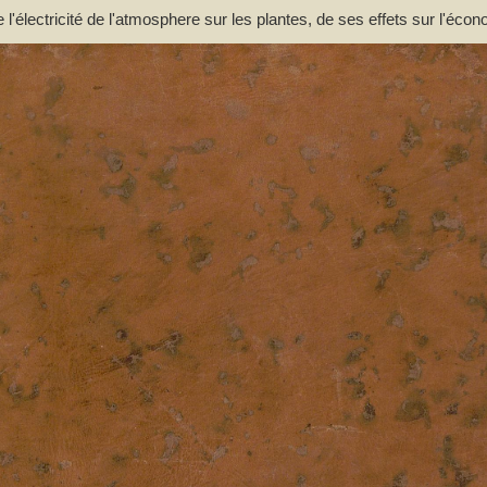
e l'électricité de l'atmosphere sur les plantes, de ses effets sur l'éco
incipalement des moyens de pratique de l'appliquer utilement à l'agric
ouce. Par M. l'Abbé Bertholon, de S. Lazare, professeur de physique e