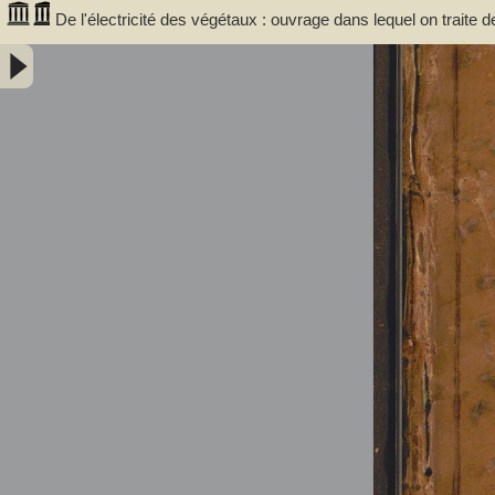
De l'électricité des végétaux : ouvrage dans lequel on traite d
végétaux, de leurs vertus médico & nutritivo-électriques, & pr
avec l'invention d'un électro-végétometre . Avec figures en taille-d
Bertholon, Pierre Nicolas (abbé ; 1742-1800). Auteur