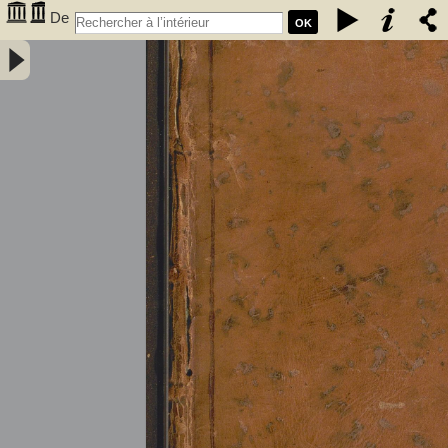
De
OK
l'électricité des végétaux : ouvrage dans lequel on traite de
l'électricité de l'atmosphere sur les plantes, de ses effets sur
l'économie des végétaux, de leurs vertus médico & nutritivo-
électriques, & principalement des moyens de pratique de l'appliquer
utilement à l'agriculture, avec l'invention d'un électro-végétometre .
Avec figures en taille-douce. Par M. l'Abbé Bertholon, de S. Lazare,
professeur de physique expérimentale des états généraux de la
province de Languedoc ... - Bertholon, Pierre Nicolas (abbé ; 1742-
1800). Auteur