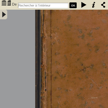
De
OK
l'électricité des végétaux : ouvrage dans lequel on traite de
l'électricité de l'atmosphere sur les plantes, de ses effets sur
l'économie des végétaux, de leurs vertus médico & nutritivo-
électriques, & principalement des moyens de pratique de l'appliquer
utilement à l'agriculture, avec l'invention d'un électro-végétometre .
Avec figures en taille-douce. Par M. l'Abbé Bertholon, de S. Lazare,
professeur de physique expérimentale des états généraux de la
province de Languedoc ... - Bertholon, Pierre Nicolas (abbé ; 1742-
1800). Auteur