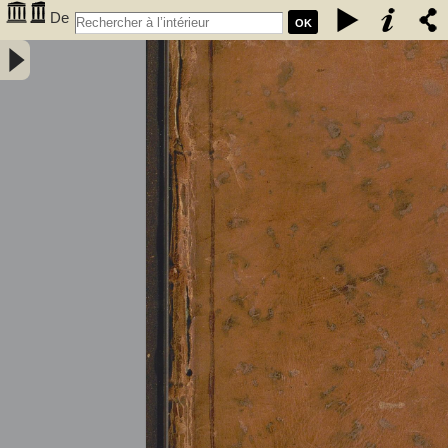
De
OK
l'électricité des végétaux : ouvrage dans lequel on traite de
l'électricité de l'atmosphere sur les plantes, de ses effets sur
l'économie des végétaux, de leurs vertus médico & nutritivo-
électriques, & principalement des moyens de pratique de l'appliquer
utilement à l'agriculture, avec l'invention d'un électro-végétometre .
Avec figures en taille-douce. Par M. l'Abbé Bertholon, de S. Lazare,
professeur de physique expérimentale des états généraux de la
province de Languedoc ... - Bertholon, Pierre Nicolas (abbé ; 1742-
1800). Auteur