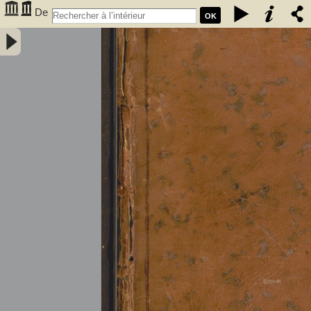
De
OK
l'électricité des végétaux : ouvrage dans lequel on traite de
l'électricité de l'atmosphere sur les plantes, de ses effets sur
l'économie des végétaux, de leurs vertus médico & nutritivo-
électriques, & principalement des moyens de pratique de l'appliquer
utilement à l'agriculture, avec l'invention d'un électro-végétometre .
Avec figures en taille-douce. Par M. l'Abbé Bertholon, de S. Lazare,
professeur de physique expérimentale des états généraux de la
province de Languedoc ... - Bertholon, Pierre Nicolas (abbé ; 1742-
1800). Auteur