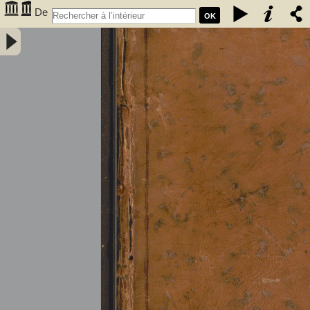
De
OK
l'électricité des végétaux : ouvrage dans lequel on traite de
l'électricité de l'atmosphere sur les plantes, de ses effets sur
l'économie des végétaux, de leurs vertus médico & nutritivo-
électriques, & principalement des moyens de pratique de l'appliquer
utilement à l'agriculture, avec l'invention d'un électro-végétometre .
Avec figures en taille-douce. Par M. l'Abbé Bertholon, de S. Lazare,
professeur de physique expérimentale des états généraux de la
province de Languedoc ... - Bertholon, Pierre Nicolas (abbé ; 1742-
1800). Auteur