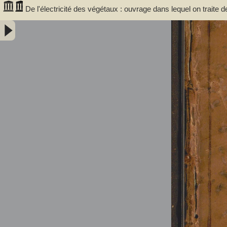
De l'électricité des végétaux : ouvrage dans lequel on traite d
végétaux, de leurs vertus médico & nutritivo-électriques, & pr
avec l'invention d'un électro-végétometre . Avec figures en taille-d
Bertholon, Pierre Nicolas (abbé ; 1742-1800). Auteur