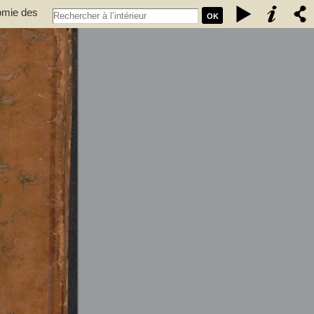
nomie des
OK
ulture,
xpérimentale des états généraux de la province de Languedoc ... -