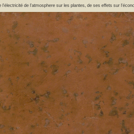
e l'électricité de l'atmosphere sur les plantes, de ses effets sur l'éco
incipalement des moyens de pratique de l'appliquer utilement à l'agric
ouce. Par M. l'Abbé Bertholon, de S. Lazare, professeur de physique e