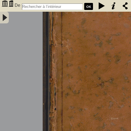
De
OK
l'électricité des végétaux : ouvrage dans lequel on traite de
l'électricité de l'atmosphere sur les plantes, de ses effets sur
l'économie des végétaux, de leurs vertus médico & nutritivo-
électriques, & principalement des moyens de pratique de l'appliquer
utilement à l'agriculture, avec l'invention d'un électro-végétometre .
Avec figures en taille-douce. Par M. l'Abbé Bertholon, de S. Lazare,
professeur de physique expérimentale des états généraux de la
province de Languedoc ... - Bertholon, Pierre Nicolas (abbé ; 1742-
1800). Auteur