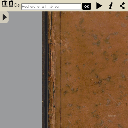
De
OK
l'électricité des végétaux : ouvrage dans lequel on traite de
l'électricité de l'atmosphere sur les plantes, de ses effets sur
l'économie des végétaux, de leurs vertus médico & nutritivo-
électriques, & principalement des moyens de pratique de l'appliquer
utilement à l'agriculture, avec l'invention d'un électro-végétometre .
Avec figures en taille-douce. Par M. l'Abbé Bertholon, de S. Lazare,
professeur de physique expérimentale des états généraux de la
province de Languedoc ... - Bertholon, Pierre Nicolas (abbé ; 1742-
1800). Auteur