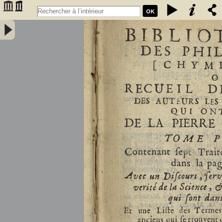
OK
Bibliothèque des philosophes [chymiques,] ou Recueil des oeuvres
des auteurs les plus approuvez qui ont écrit de la pierre philosophale.
Tome premier, contenant sept traitez... avec un discours, servant de
préface... et une liste des termes de l'art, & des mots anciens qui se
trouvent dans ces traitez... par le sieur S.D.E.M. - Salmon, William
(1644-1713)