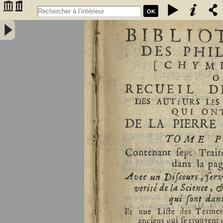
OK
Bibliothèque des philosophes [chymiques,] ou Recueil des oeuvres
des auteurs les plus approuvez qui ont écrit de la pierre philosophale.
Tome premier, contenant sept traitez... avec un discours, servant de
préface... et une liste des termes de l'art, & des mots anciens qui se
trouvent dans ces traitez... par le sieur S.D.E.M. - Salmon, William
(1644-1713)