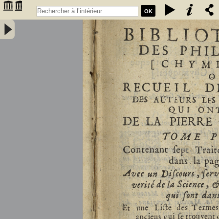
OK
Bibliothèque des philosophes [chymiques,] ou Recueil des oeuvres
des auteurs les plus approuvez qui ont écrit de la pierre philosophale.
Tome premier, contenant sept traitez... avec un discours, servant de
préface... et une liste des termes de l'art, & des mots anciens qui se
trouvent dans ces traitez... par le sieur S.D.E.M. - Salmon, William
(1644-1713)