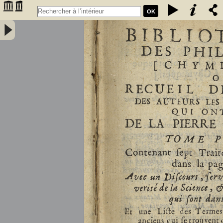
OK
Bibliothèque des philosophes [chymiques,] ou Recueil des oeuvres
des auteurs les plus approuvez qui ont écrit de la pierre philosophale.
Tome premier, contenant sept traitez... avec un discours, servant de
préface... et une liste des termes de l'art, & des mots anciens qui se
trouvent dans ces traitez... par le sieur S.D.E.M. - Salmon, William
(1644-1713)