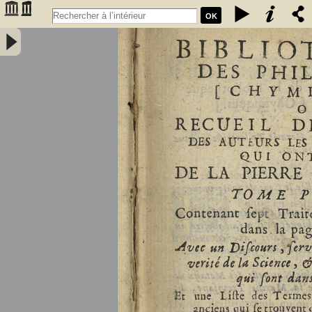
OK
Bibliothèque des philosophes [chymiques,] ou Recueil des oeuvres
des auteurs les plus approuvez qui ont écrit de la pierre philosophale.
Tome premier, contenant sept traitez... avec un discours, servant de
préface... et une liste des termes de l'art, & des mots anciens qui se
trouvent dans ces traitez... par le sieur S.D.E.M. - Salmon, William
(1644-1713)