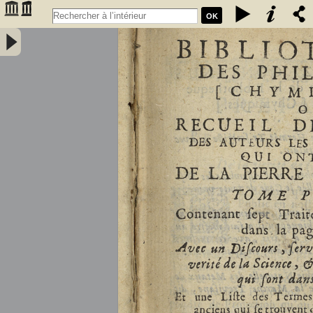
OK
Bibliothèque des philosophes [chymiques,] ou Recueil des oeuvres
des auteurs les plus approuvez qui ont écrit de la pierre philosophale.
Tome premier, contenant sept traitez... avec un discours, servant de
préface... et une liste des termes de l'art, & des mots anciens qui se
trouvent dans ces traitez... par le sieur S.D.E.M. - Salmon, William
(1644-1713)