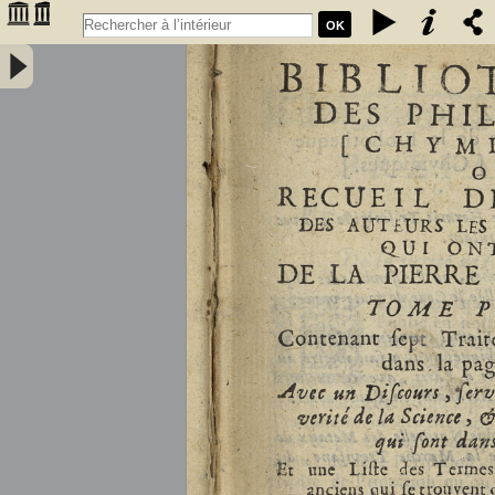
OK
Bibliothèque des philosophes [chymiques,] ou Recueil des oeuvres
des auteurs les plus approuvez qui ont écrit de la pierre philosophale.
Tome premier, contenant sept traitez... avec un discours, servant de
préface... et une liste des termes de l'art, & des mots anciens qui se
trouvent dans ces traitez... par le sieur S.D.E.M. - Salmon, William
(1644-1713)